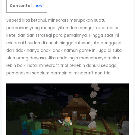
Contents
[
show
]
Seperti kita ketahui, minecraft merupakan suatu
permainan yang mengasyikan dan menguji kecerdasan,
ketelitian dan strategi para pemainnya. Hingga saat ini
minecraft sudah di unduh hingga ratusan juta pengguna
dan tidak hanya anak-anak namun game ini juga di sukai
oleh orang dewasa. Jika anda ingin mencobanya maka
lebih baik instal minecraft trial terlebih dahulu sebagai
pemanasan sebelum bermain di minecraft non trial.