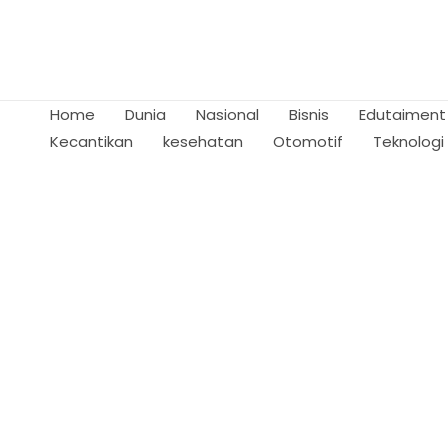
Skip
to
content
Home
Dunia
Nasional
Bisnis
Edutaiment
Kecantikan
kesehatan
Otomotif
Teknologi