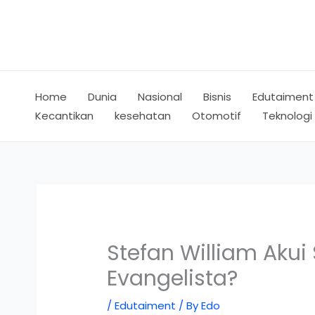
Skip
to
content
Home
Dunia
Nasional
Bisnis
Edutaiment
Kecantikan
kesehatan
Otomotif
Teknologi
Stefan William Aku
Evangelista?
/
Edutaiment
/ By
Edo