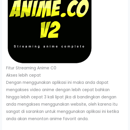
Fitur Streaming Anime C0
Akses lebih cepat
Dengan menggunakan aplikasi ini maka anda dapat
mengakses video anime dengan lebih cepat bahkan
hingga lebih cepat 3 kali lipat jika di bandingkan dengan
anda mengakses menggunakan website, oleh karena itu
sangat di sarankan untuk menggunakan aplikasi ini ketika
anda akan menonton anime favorit anda.