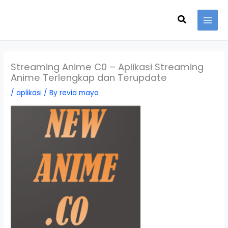
Skip
Search
to
content
Streaming Anime C0 – Aplikasi Streaming
Anime Terlengkap dan Terupdate
/
aplikasi
/ By
revia maya