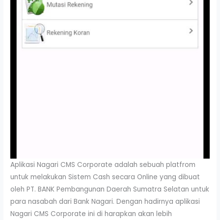
Aplikasi Nagari CMS Corporate adalah sebuah platfrom
untuk melakukan Sistem Cash secara Online yang dibuat
oleh PT. BANK Pembangunan Daerah Sumatra Selatan untuk
para nasabah dari Bank Nagari. Dengan hadirnya aplikasi
Nagari CMS Corporate ini di harapkan akan lebih