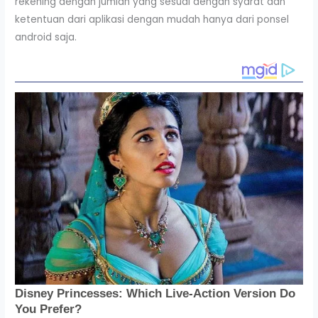
rekening dengan jumlah yang sesuai dengan syarat dan
ketentuan dari aplikasi dengan mudah hanya dari ponsel
android saja.