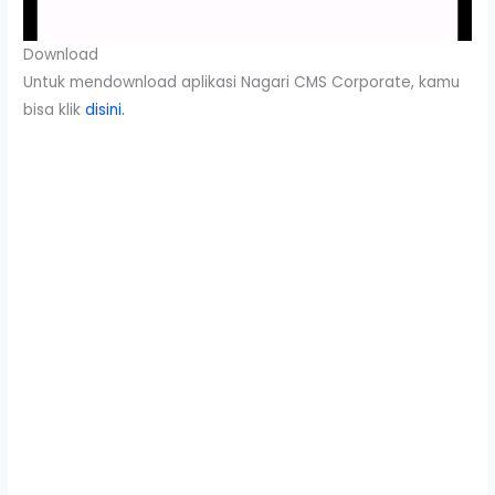
Download
Untuk mendownload aplikasi Nagari CMS Corporate, kamu
bisa klik
disini.