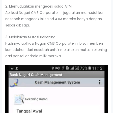
2. Memuduahkan mengecek saldo ATM
Aplikasi Nagari CMS Corporate ini juga akan memudahkan
nasabah mengecek isi salod ATM mereka hanya dengan
sekali klik saja.
3. Melakukan Mutasi Rekening
Hadirnya aplikasi Nagari CMS Corporate ini bisa memberi
kemudahan dari nasabah untuk melakukan mutasi rekening
dari ponsel android milik mereka.