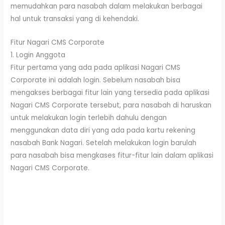
memudahkan para nasabah dalam melakukan berbagai
hal untuk transaksi yang di kehendaki.
Fitur Nagari CMS Corporate
1. Login Anggota
Fitur pertama yang ada pada aplikasi Nagari CMS
Corporate ini adalah login. Sebelum nasabah bisa
mengakses berbagai fitur lain yang tersedia pada aplikasi
Nagari CMS Corporate tersebut, para nasabah di haruskan
untuk melakukan login terlebih dahulu dengan
menggunakan data diri yang ada pada kartu rekening
nasabah Bank Nagari. Setelah melakukan login barulah
para nasabah bisa mengkases fitur-fitur lain dalam aplikasi
Nagari CMS Corporate.