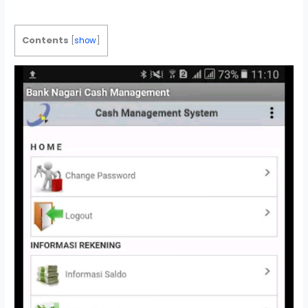
Contents
[
show
]