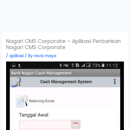
Nagari CMS Corporate – Aplikasi Perbankan
Nagari CMS Corporate
/
aplikasi
/ By
revia maya