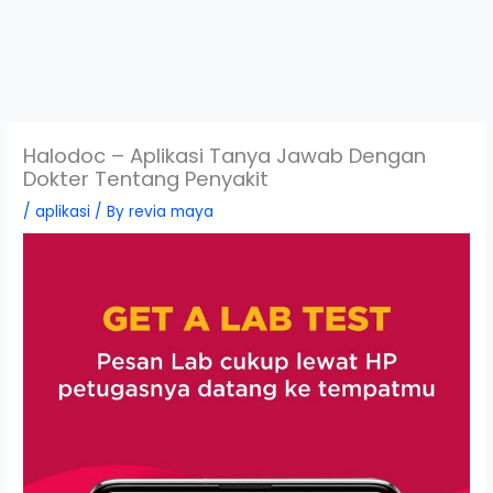
Halodoc – Aplikasi Tanya Jawab Dengan
Dokter Tentang Penyakit
/
aplikasi
/ By
revia maya