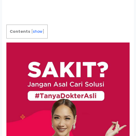
Contents
[
show
]