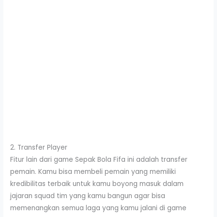
2. Transfer Player
Fitur lain dari game Sepak Bola Fifa ini adalah transfer
pemain. Kamu bisa membeli pemain yang memiliki
kredibilitas terbaik untuk kamu boyong masuk dalam
jajaran squad tim yang kamu bangun agar bisa
memenangkan semua laga yang kamu jalani di game