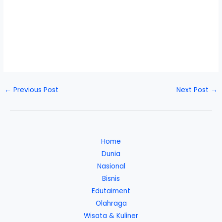
←
Previous Post
Next Post
→
Home
Dunia
Nasional
Bisnis
Edutaiment
Olahraga
Wisata & Kuliner