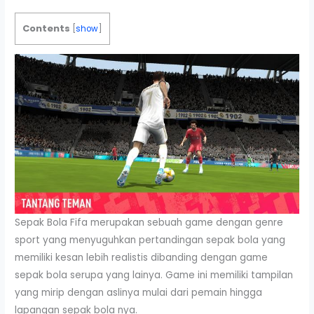
Contents
[
show
]
Sepak Bola Fifa merupakan sebuah game dengan genre
sport yang menyuguhkan pertandingan sepak bola yang
memiliki kesan lebih realistis dibanding dengan game
sepak bola serupa yang lainya. Game ini memiliki tampilan
yang mirip dengan aslinya mulai dari pemain hingga
lapangan sepak bola nya.