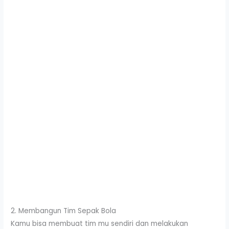
2. Membangun Tim Sepak Bola
Kamu bisa membuat tim mu sendiri dan melakukan