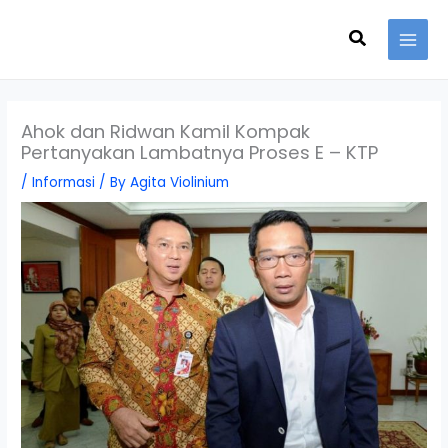
Skip
Search
to
content
Ahok dan Ridwan Kamil Kompak
Pertanyakan Lambatnya Proses E – KTP
/
Informasi
/ By
Agita Violinium