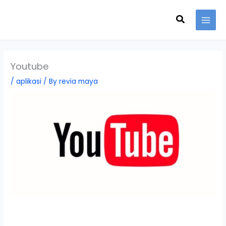
Skip
Search
to
content
Youtube
/
aplikasi
/ By
revia maya