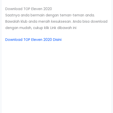
Download TOP Eleven 2020
Saatnya anda bermain dengan teman-teman anda.
Bawalah klub anda meraih kesuksesan. Anda bisa download
dengan mudah, cukup klik Link dibawah ini
Download TOP Eleven 2020 Disini