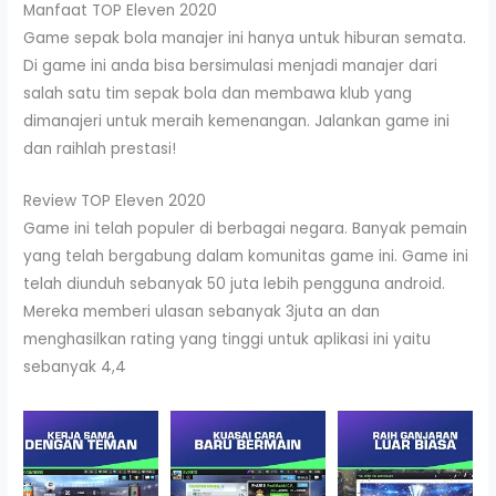
Manfaat TOP Eleven 2020
Game sepak bola manajer ini hanya untuk hiburan semata.
Di game ini anda bisa bersimulasi menjadi manajer dari
salah satu tim sepak bola dan membawa klub yang
dimanajeri untuk meraih kemenangan. Jalankan game ini
dan raihlah prestasi!
Review TOP Eleven 2020
Game ini telah populer di berbagai negara. Banyak pemain
yang telah bergabung dalam komunitas game ini. Game ini
telah diunduh sebanyak 50 juta lebih pengguna android.
Mereka memberi ulasan sebanyak 3juta an dan
menghasilkan rating yang tinggi untuk aplikasi ini yaitu
sebanyak 4,4