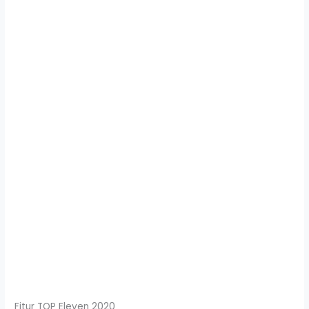
Fitur TOP Eleven 2020