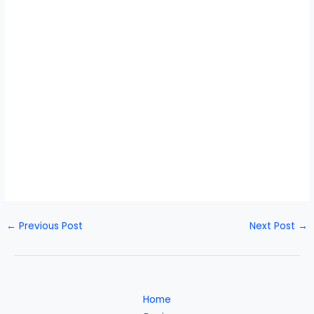
←
Previous Post
Next Post
→
Home