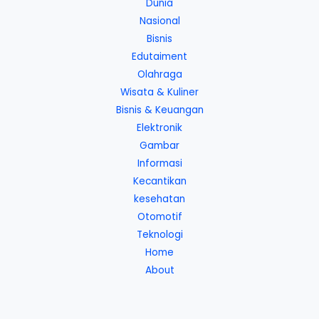
Dunia
Nasional
Bisnis
Edutaiment
Olahraga
Wisata & Kuliner
Bisnis & Keuangan
Elektronik
Gambar
Informasi
Kecantikan
kesehatan
Otomotif
Teknologi
Home
About