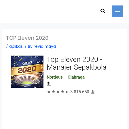
Skip
Search
to
content
TOP Eleven 2020
/
aplikasi
/ By
revia maya