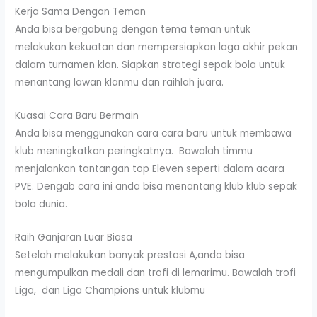
Kerja Sama Dengan Teman
Anda bisa bergabung dengan tema teman untuk
melakukan kekuatan dan mempersiapkan laga akhir pekan
dalam turnamen klan. Siapkan strategi sepak bola untuk
menantang lawan klanmu dan raihlah juara.
Kuasai Cara Baru Bermain
Anda bisa menggunakan cara cara baru untuk membawa
klub meningkatkan peringkatnya. Bawalah timmu
menjalankan tantangan top Eleven seperti dalam acara
PVE. Dengab cara ini anda bisa menantang klub klub sepak
bola dunia.
Raih Ganjaran Luar Biasa
Setelah melakukan banyak prestasi A,anda bisa
mengumpulkan medali dan trofi di lemarimu. Bawalah trofi
Liga, dan Liga Champions untuk klubmu