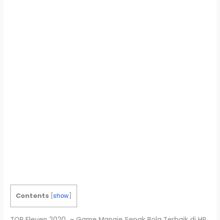
Contents
[
show
]
TOP Eleven 2020 – Game Manaje Sepak Bola Terbaik di HP