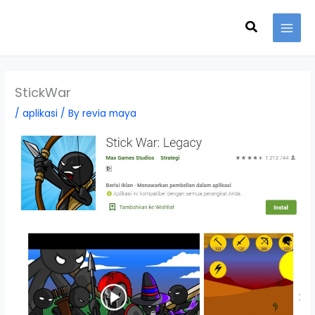
Skip
Search
to
content
StickWar
/
aplikasi
/ By
revia maya