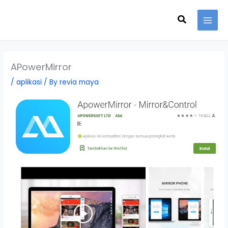
Skip
Search
to
content
APowerMirror
/
aplikasi
/ By
revia maya