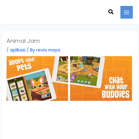
Skip
Search
to
content
Animal Jam
/
aplikasi
/ By
revia maya