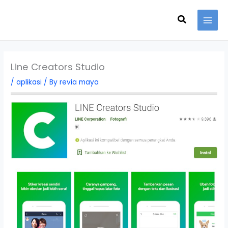
Skip
Search
to
content
Line Creators Studio
/
aplikasi
/ By
revia maya