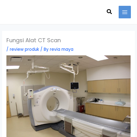
Skip
Search
to
content
Fungsi Alat CT Scan
/
review produk
/ By
revia maya