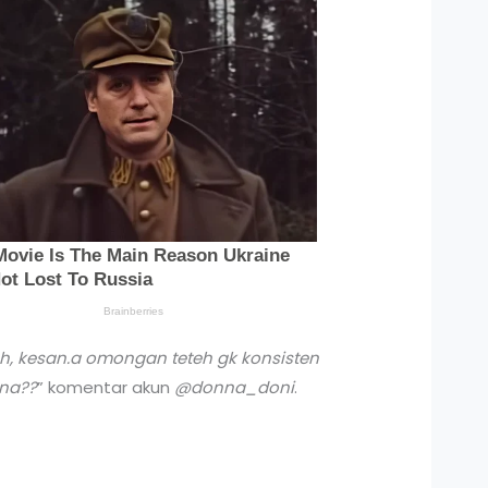
teh, kesan.a omongan teteh gk konsisten
una??
” komentar akun
@donna_doni
.