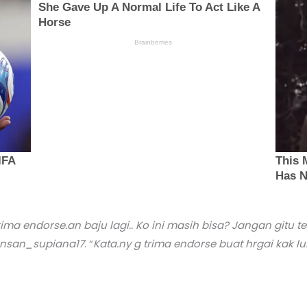
ima endorse.an baju lagi.. Ko ini masih bisa? Jangan gitu 
nsan_supiana17
. “
Kata.ny g trima endorse buat hrgai kak l