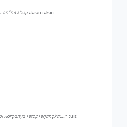
tu
online shop
dalam akun
Tapi Harganya TetapTerjangkau…
,” tulis