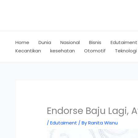
Skip
to
content
Home
Dunia
Nasional
Bisnis
Edutaiment
Kecantikan
kesehatan
Otomotif
Teknologi
Endorse Baju Lagi, A
/
Edutaiment
/ By
Ranita Wisnu