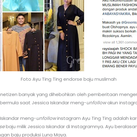
Foto Ayu Ting Ting endorse baju muslimah
i netizen banyak yang dihebohkan oleh pemberitaan menge
t bermula saat Jessica Iskandar meng-
unfollow
akun instagr
a Iskandar meng-
unfollow
instagram Ayu Ting Ting adalah ka
se
baju milik Jessica Iskandar di Instagramnya. Ayu beralas
ngan baju produksi Luna Maya.