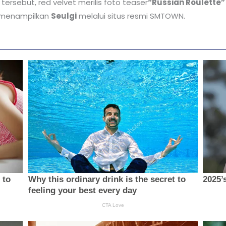
rsebut, red velvet merilis foto teaser
“Russian Roulette”
u menampilkan
Seulgi
melalui situs resmi SMTOWN.