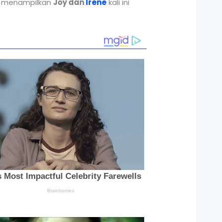
menampilkan
Joy dan
Irene
kali ini