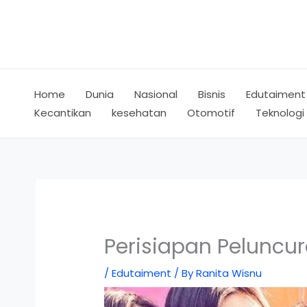
Skip
to
content
Home
Dunia
Nasional
Bisnis
Edutaiment
Kecantikan
kesehatan
Otomotif
Teknologi
Perisiapan Peluncur
/
Edutaiment
/ By
Ranita Wisnu