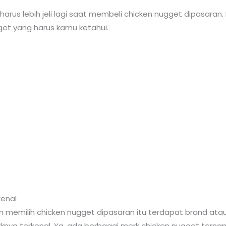
harus lebih jeli lagi saat membeli chicken nugget dipasaran.
et yang harus kamu ketahui.
kenal
 memilih chicken nugget dipasaran itu terdapat brand atau
knya terkenal. Ya, ada berbagai merk chicken nugget tern