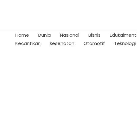
Skip
to
content
Home
Dunia
Nasional
Bisnis
Edutaiment
Kecantikan
kesehatan
Otomotif
Teknologi