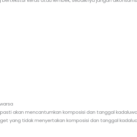
bertekstur keras atau lembek, sebaiknya jangan dikonsumsi
uwarsa
 pasti akan mencantumkan komposisi dan tanggal kadaluwa
et yang tidak menyertakan komposisi dan tanggal kadalua