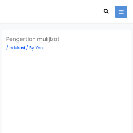
Skip
Search
to
content
Pengertian mukjizat
/
edukasi
/ By
Yani