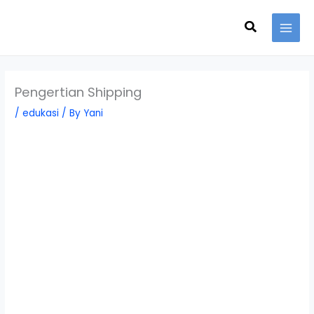
Skip
Search
to
content
Pengertian Shipping
/
edukasi
/ By
Yani