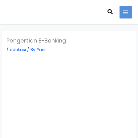
Skip
Search
to
content
Pengertian E-Banking
/
edukasi
/ By
Yani