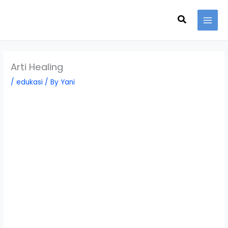
Skip
Search
to
content
Arti Healing
/
edukasi
/ By
Yani