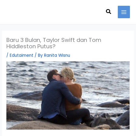
Skip
Search
to
content
Baru 3 Bulan, Taylor Swift dan Tom
Hiddleston Putus?
/
Edutaiment
/ By
Ranita Wisnu