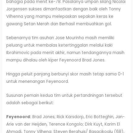
bahagia pada menit ke-78. Pasalanya umpan silang Nicolai
Jorgensen sukses dimanfaatkan dengan baik oleh Tonny
Vilhenna yang mampu melepaskan sepakan keras ke
gawang Setan Merah dan Berhasil membuahkan gol.
Sebenarnya tim asuhan Jose Mourinho masih memiliki
peluang untuk membalas ketertinggalan melalui kaki
Ibrahimovic pada menit akhir, namun tendangannya masih
mampu dihalau oleh kiper Feyenoord Brad Jones.
Hingga peluit panjang berbunyi skor masih tetap sama 0-1
untuk menenangan Feyenoord.
Susunan pemain kedua tim untuk pertandningan tersebut
adalah sebagai berikut:
Feyenoord:
Brad Jones; Rick Karsdorp, Eric Botteghin, Jan-
Arie van der Heijden, Terence Kongolo; Dirk Kuyt, Karim El
Ahmadi, Tonny Vilhena; Steven Berghuis/ Basacikoglu (68),