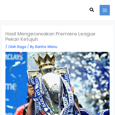
Skip
Search
to
content
Hasil Mengecewakan Premiere League
Pekan Ketujuh
/
Olah Raga
/ By
Ranita Wisnu