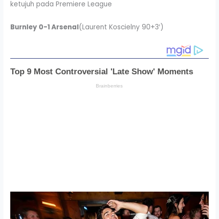
ketujuh pada Premiere League
Burnley 0-1 Arsenal
(Laurent Koscielny 90+3′)