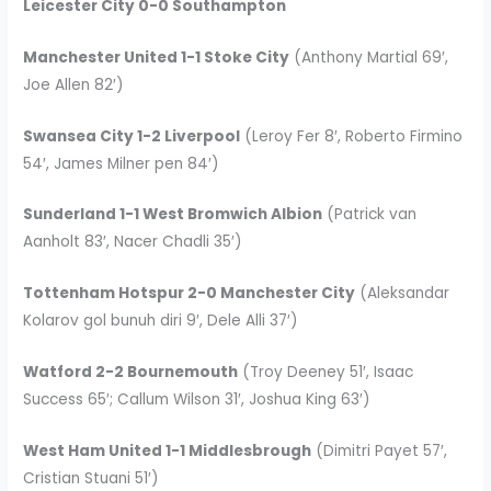
Leicester City 0-0 Southampton
Manchester United 1-1 Stoke City
(Anthony Martial 69′,
Joe Allen 82′)
Swansea City 1-2 Liverpool
(Leroy Fer 8′, Roberto Firmino
54′, James Milner pen 84′)
Sunderland 1-1 West Bromwich Albion
(Patrick van
Aanholt 83′, Nacer Chadli 35′)
Tottenham Hotspur 2-0 Manchester City
(Aleksandar
Kolarov gol bunuh diri 9′, Dele Alli 37′)
Watford 2-2 Bournemouth
(Troy Deeney 51′, Isaac
Success 65′; Callum Wilson 31′, Joshua King 63′)
West Ham United 1-1 Middlesbrough
(Dimitri Payet 57′,
Cristian Stuani 51′)