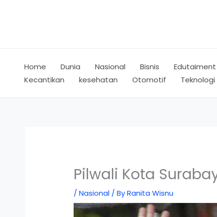
Skip
to
content
Home
Dunia
Nasional
Bisnis
Edutaiment
Kecantikan
kesehatan
Otomotif
Teknologi
Pilwali Kota Surab
/
Nasional
/ By
Ranita Wisnu