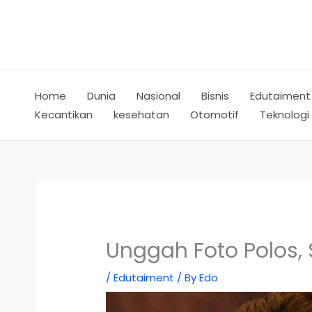
Skip
to
content
Home
Dunia
Nasional
Bisnis
Edutaiment
Kecantikan
kesehatan
Otomotif
Teknologi
Unggah Foto Polos, S
/
Edutaiment
/ By
Edo