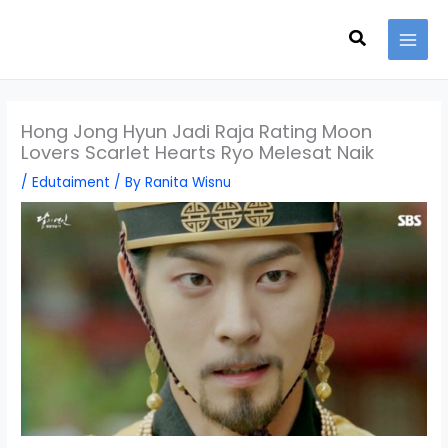
Skip
Search
to
content
Hong Jong Hyun Jadi Raja Rating Moon
Lovers Scarlet Hearts Ryo Melesat Naik
/
Edutaiment
/ By
Ranita Wisnu