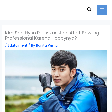
Skip
Search
to
content
Kim Soo Hyun Putuskan Jadi Atlet Bowling
Professional Karena Hoobynya?
/
Edutaiment
/ By
Ranita Wisnu