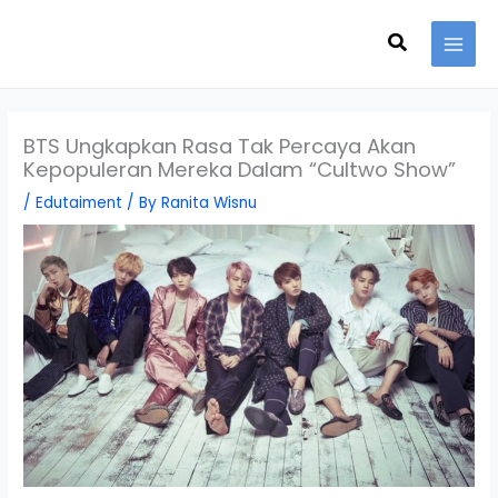
Skip
Search
to
content
BTS Ungkapkan Rasa Tak Percaya Akan
Kepopuleran Mereka Dalam “Cultwo Show”
/
Edutaiment
/ By
Ranita Wisnu