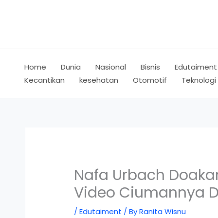
Skip
to
content
Home
Dunia
Nasional
Bisnis
Edutaiment
Kecantikan
kesehatan
Otomotif
Teknologi
Nafa Urbach Doaka
Video Ciumannya De
/
Edutaiment
/ By
Ranita Wisnu