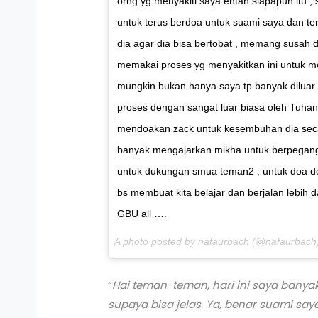
orng yg menyakiti saya entah siapapun itu 
untuk terus berdoa untuk suami saya dan te
dia agar dia bisa bertobat , memang susah d
memakai proses yg menyakitkan ini untuk m
mungkin bukan hanya saya tp banyak diluar
proses dengan sangat luar biasa oleh Tuhan 
mendoakan zack untuk kesembuhan dia secara
banyak mengajarkan mikha untuk berpegang
untuk dukungan smua teman2 , untuk doa d
bs membuat kita belajar dan berjalan lebih
GBU all ….
A photo posted by nafaurbach (@nafaurbach
“
Hai teman-teman, hari ini saya banya
supaya bisa jelas. Ya, benar suami s