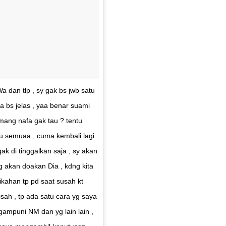
a dan tlp , sy gak bs jwb satu
a bs jelas , yaa benar suami
mang nafa gak tau ? tentu
u semuaa , cuma kembali lagi
ak di tinggalkan saja , sy akan
yg akan doakan Dia , kdng kita
kahan tp pd saat susah kt
sah , tp ada satu cara yg saya
ngampuni NM dan yg lain lain ,