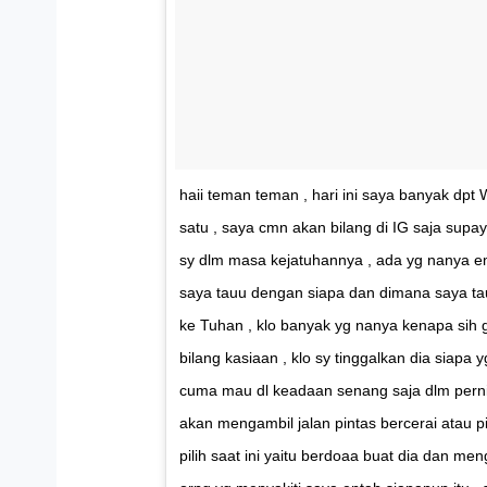
haii teman teman , hari ini saya banyak dpt W
satu , saya cmn akan bilang di IG saja supay
sy dlm masa kejatuhannya , ada yg nanya e
saya tauu dengan siapa dan dimana saya ta
ke Tuhan , klo banyak yg nanya kenapa sih g
bilang kasiaan , klo sy tinggalkan dia siapa 
cuma mau dl keadaan senang saja dlm perni
akan mengambil jalan pintas bercerai atau pi
pilih saat ini yaitu berdoaa buat dia dan me