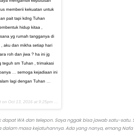
, saya mengambil keputusan
rus memberii kekuatan untuk
an pait tapi kdng Tuhan
embentuk hidup kitaa ,
 sana yg rumah tangganya di
, aku dan mikha setiap hari
 roh dan jiwa ? ha ini jg
 teguh sm Tuhan , trimakasi
oanya … semoga kejadiaan ini
 dalam lagi dengan Tuhan …
) on
Oct 13, 2016 at 9:25pm PDT
k dapat WA dan telepon. Saya nggak bisa jawab satu-satu. 
aya dalam masa kejatuhannya. Ada yang nanya, emang Nafa