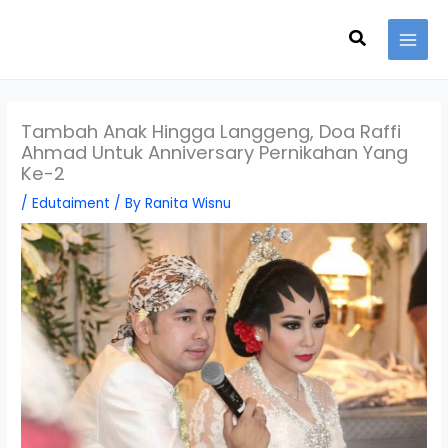
Skip
Search
to
content
Tambah Anak Hingga Langgeng, Doa Raffi
Ahmad Untuk Anniversary Pernikahan Yang
Ke-2
/
Edutaiment
/ By
Ranita Wisnu