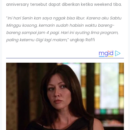
anniversary tersebut dapat diberikan ketika weekend tiba.
“
Ini hari Senin kan saya nggak bisa libur. Karena aku Sabtu
Minggu kosong, kemarin sudah habisin waktu bareng-
bareng sampai jam 4 pagi. Hari ini syuting lima program,
paling ketemu Gigi lagi malam
,” ungkap Raffi