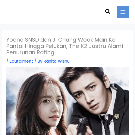
Skip
Search
to
content
Yoona SNSD dan Ji Chang Wook Main Ke
Pantai Hingga Pelukan, The K2 Justru Alami
Penurunan Rating
/
Edutaiment
/ By
Ranita Wisnu