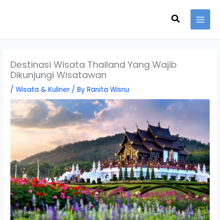
Skip
Search
to
content
Destinasi Wisata Thailand Yang Wajib
Dikunjungi Wisatawan
/
Wisata & Kuliner
/ By
Ranita Wisnu