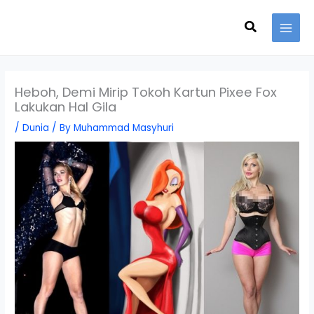
Skip
Search
to
content
Heboh, Demi Mirip Tokoh Kartun Pixee Fox
Lakukan Hal Gila
/
Dunia
/ By
Muhammad Masyhuri