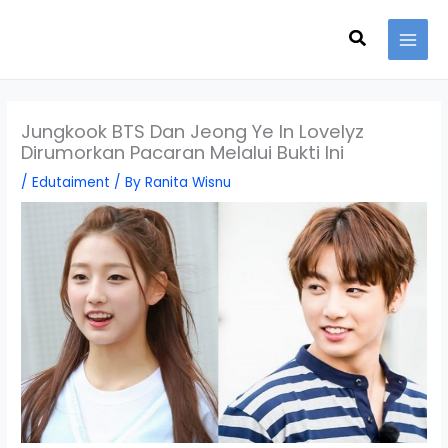
Skip
Search
to
content
Jungkook BTS Dan Jeong Ye In Lovelyz
Dirumorkan Pacaran Melalui Bukti Ini
/
Edutaiment
/ By
Ranita Wisnu