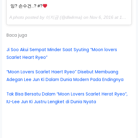
잉? 손수건..? #?
A photo posted by 이지금 (@dlwlrma) on
Nov 6, 2016 at 10:46pm PST
Baca juga
Ji Soo Akui Sempat Minder Saat Syuting “Moon lovers
Scarlet Heart Ryeo”
“Moon Lovers Scarlet Haert Ryeo” Disebut Membuang
Adegan Lee Jun Ki Dalam Dunia Modern Pada Endingnya
Tak Bisa Bersatu Dalam “Moon Lovers Scarlet Herat Ryeo”,
IU-Lee Jun Ki Justru Lengket di Dunia Nyata