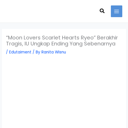
Skip
Search
to
content
“Moon Lovers Scarlet Hearts Ryeo” Berakhir
Tragis, IU Ungkap Ending Yang Sebenarnya
/
Edutaiment
/ By
Ranita Wisnu