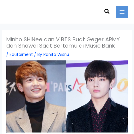
Skip
Search
to
content
Minho SHINee dan V BTS Buat Geger ARMY
dan Shawol Saat Bertemu di Music Bank
/
Edutaiment
/ By
Ranita Wisnu