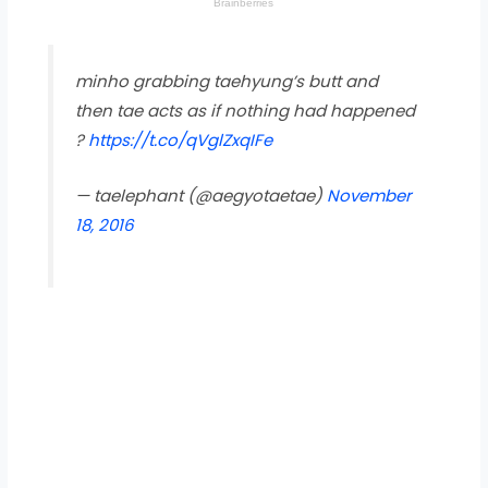
minho grabbing taehyung’s butt and
then tae acts as if nothing had happened
?
https://t.co/qVglZxqIFe
— taelephant (@aegyotaetae)
November
18, 2016