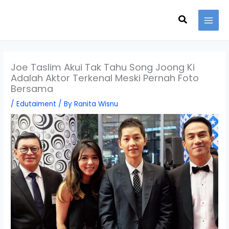
Skip
Search
to
content
Joe Taslim Akui Tak Tahu Song Joong Ki
Adalah Aktor Terkenal Meski Pernah Foto
Bersama
/
Edutaiment
/ By
Ranita Wisnu