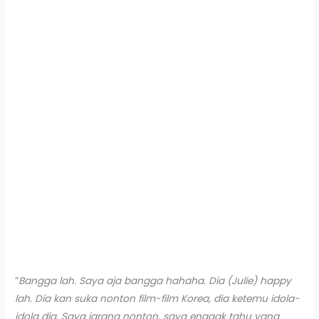
“
Bangga lah. Saya aja bangga hahaha. Dia (Julie) happy
lah. Dia kan suka nonton film-film Korea, dia ketemu idola-
idola dia. Saya jarang nonton, saya enggak tahu yang