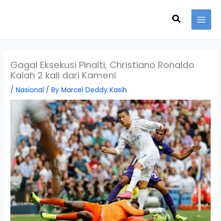
Skip
Search
to
content
Gagal Eksekusi Pinalti, Christiano Ronaldo
Kalah 2 kali dari Kameni
/
Nasional
/ By
Marcel Deddy Kasih