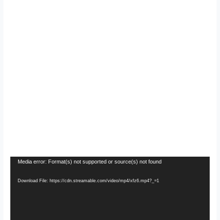
Video
Media error: Format(s) not supported or source(s) not found
Player
Download File: https://cdn.streamable.com/video/mp4/xfz6.mp4?_=1