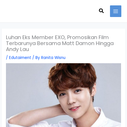
Skip
Search
to
content
Luhan Eks Member EXO, Promosikan Film
Terbarunya Bersama Matt Damon Hingga
Andy Lau
/
Edutaiment
/ By
Ranita Wisnu