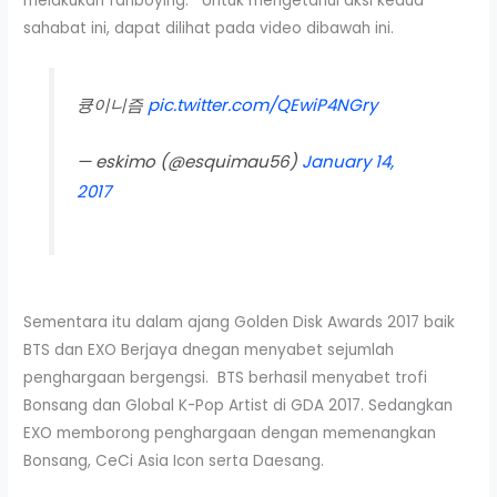
melakukan fanboying. Untuk mengetahui aksi kedua
sahabat ini, dapat dilihat pada video dibawah ini.
큥이니즘
pic.twitter.com/QEwiP4NGry
— eskimo (@esquimau56)
January 14,
2017
Sementara itu dalam ajang Golden Disk Awards 2017 baik
BTS dan EXO Berjaya dnegan menyabet sejumlah
penghargaan bergengsi. BTS berhasil menyabet trofi
Bonsang dan Global K-Pop Artist di GDA 2017. Sedangkan
EXO memborong penghargaan dengan memenangkan
Bonsang, CeCi Asia Icon serta Daesang.