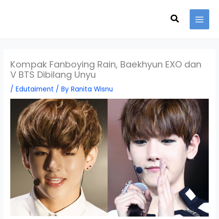
Skip
Search
to
content
Kompak Fanboying Rain, Baekhyun EXO dan
V BTS Dibilang Unyu
/
Edutaiment
/ By
Ranita Wisnu