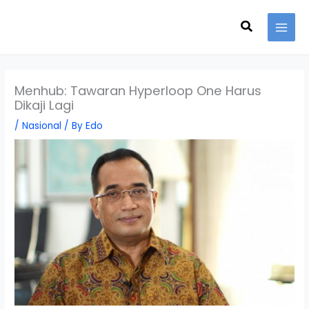
Skip
Search
to
content
Menhub: Tawaran Hyperloop One Harus
Dikaji Lagi
/
Nasional
/ By
Edo