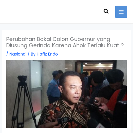
Skip
Search
to
content
Perubahan Bakal Calon Gubernur yang
Diusung Gerinda Karena Ahok Terlalu Kuat ?
/
Nasional
/ By
Hafiz Endo