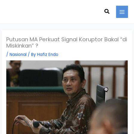
Skip
Search
to
content
Putusan MA Perkuat Signal Koruptor Bakal “di
Miskinkan” ?
/
Nasional
/ By
Hafiz Endo