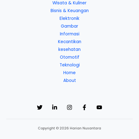
Wisata & Kuliner
Bisnis & Keuangan
Elektronik
Gambar
Informasi
Kecantikan
kesehatan
Otomotif
Teknologi
Home
About
Copyright © 2026 Harian Nusantara