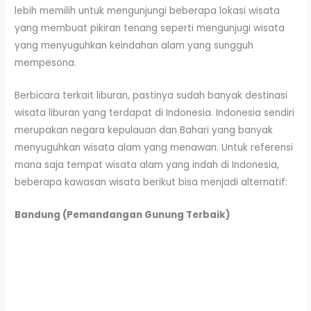
lebih memilih untuk mengunjungi beberapa lokasi wisata
yang membuat pikiran tenang seperti mengunjugi wisata
yang menyuguhkan keindahan alam yang sungguh
mempesona.
Berbicara terkait liburan, pastinya sudah banyak destinasi
wisata liburan yang terdapat di Indonesia. Indonesia sendiri
merupakan negara kepulauan dan Bahari yang banyak
menyuguhkan wisata alam yang menawan. Untuk referensi
mana saja tempat wisata alam yang indah di Indonesia,
beberapa kawasan wisata berikut bisa menjadi alternatif:
Bandung (Pemandangan Gunung Terbaik)