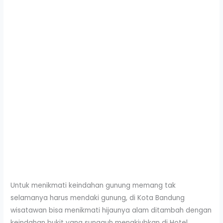
Untuk menikmati keindahan gunung memang tak
selamanya harus mendaki gunung, di Kota Bandung
wisatawan bisa menikmati hijaunya alam ditambah dengan
keindahan bukit yang sungguh menakjubkan di Hotel