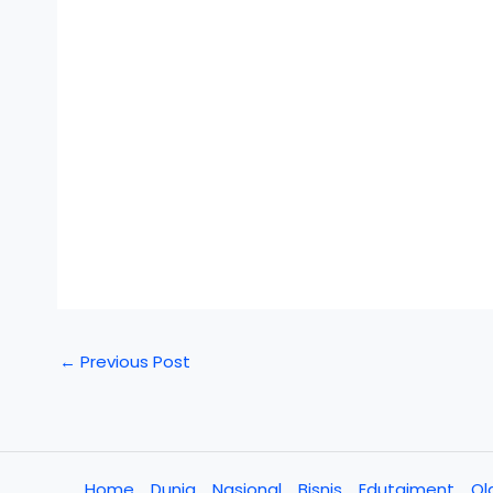
←
Previous Post
Home
Dunia
Nasional
Bisnis
Edutaiment
Ol