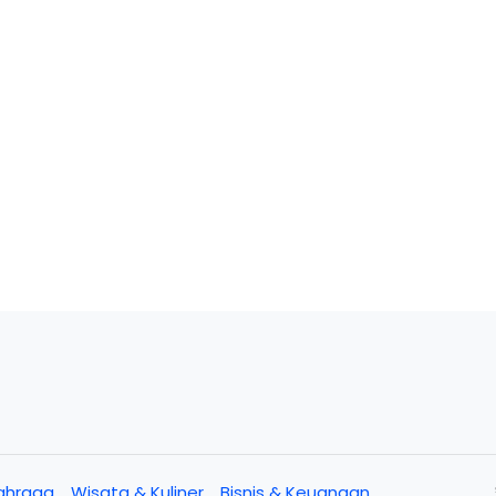
ahraga
Wisata & Kuliner
Bisnis & Keuangan