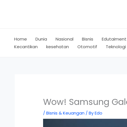
Skip
to
content
Home
Dunia
Nasional
Bisnis
Edutaiment
Kecantikan
kesehatan
Otomotif
Teknologi
Wow! Samsung Galax
/
Bisnis & Keuangan
/ By
Edo