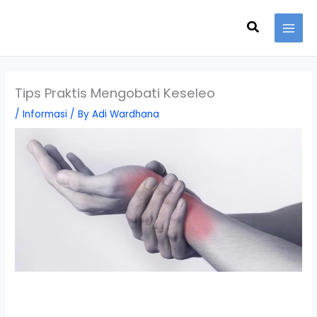
Skip
Search
to
content
Tips Praktis Mengobati Keseleo
/
Informasi
/ By
Adi Wardhana