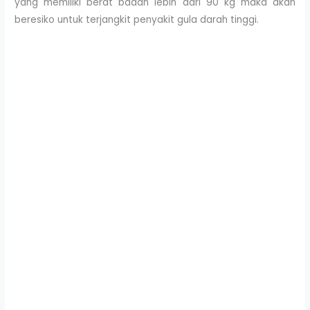
yang memiliki berat badan lebih dari 90 kg maka akan
beresiko untuk terjangkit penyakit gula darah tinggi.