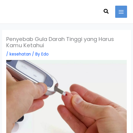
Skip
Search
to
content
Penyebab Gula Darah Tinggi yang Harus
Kamu Ketahui
/
kesehatan
/ By
Edo