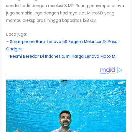
sendiri hadir dengan resolusi 8 MP. Ruang penyimpanannya
juga semakin lega dengan hadirnya slot MicroSD yang
mampu dieksplorasi hingga kapasitas 128 GB.
Baca juga:
–
Smartphone Baru: Lenovo 5S Segera Meluncur Di Pasar
Gadget
–
Resmi Beredar Di Indonesia, Ini Harga Lenovo Moto M!